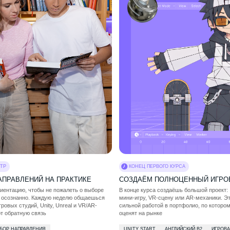
КОНЕЦ ПЕРВОГО КУРСА
ЕНИЙ НА ПРАКТИКЕ
СОЗДАЁМ ПОЛНОЦЕННЫЙ ИГРОВОЙ ПРОЕКТ
чтобы не пожалеть о выборе
В конце курса создаёшь большой проект:
но. Каждую неделю общаешься
мини-игру, VR-сцену или AR-механики. Этот проект станет
ий, Unity, Unreal и VR/AR-
сильной работой в портфолио, по которому тебя высоко
ю связь
оценят на рынке
ВЛЕНИЯ
UNITY START
АНГЛИЙСКИЙ B2
ИГРОВАЯ МЕХАНИКА
АРЬЕРНЫЕ КОНСУЛЬТАЦИИ
3D-СЦЕНА
ЗАЩИТА ПРОЕКТА
ПУБЛИЧНЫЙ КЕЙС
ПЕРВЫЙ РЕЛИЗ