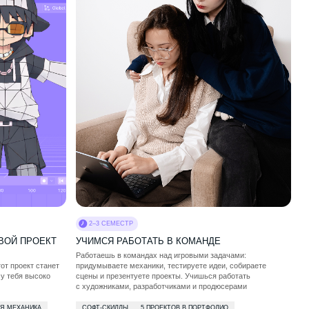
2–3 СЕМЕСТР
УЧИМСЯ РАБОТАТЬ В КОМАНДЕ
Работаешь в командах над игровыми задачами:
придумываете механики, тестируете идеи, собираете
сцены и презентуете проекты. Учишься работать
с художниками, разработчиками и продюсерами
СОФТ-СКИЛЛЫ
5 ПРОЕКТОВ В ПОРТФОЛИО
НОВЫЕ ДРУЗЬЯ
КОМАНДНАЯ РАЗРАБОТКА
НАВЫКИ ПРЕЗЕНТАЦИИ
ПУТЕШЕСТВУЕМ ПО ГОРОДАМ И НА ПРИРОДУ
Собираемся вместе для поездок в столицу и другие города,
проводим экскурсии. Выбираемся в лес с палатками,
устраиваем соревнования в верёвочных городках
и организуем визиты в ИТ‑компании
КРУЖКИ И КЛУБЫ ПО ИНТЕРЕСАМ
Шахматный клуб, киноклуб, робототехника, дизайн и другие