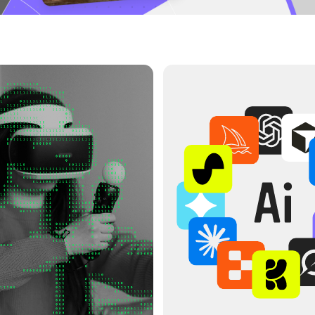
360 ЧАСОВ
ОФЕССИЮ
ВНЕДРЯЕМ НЕЙРОСЕТИ В РАБОТУ
зацией: гейм-дизайн,
Открываем блок про ИИ: учишься генерировать ассеты,
/AR. Осваиваешь основные
ускорять прототипирование, создавать NPC,
ty, Unreal Engine, C#,
балансировать игровые системы
, мультиплеер и Git
и быстрее тестировать идеи
ИНГ
ГЕЙМ-ДИЗАЙН
ГЕНЕРАЦИЯ АССЕТОВ
AI NPC
50% УСКОРЕНИЕ РАБОТЫ
ЕНКА СРОКОВ
ПРОТОТИПИРОВАНИЕ
ПОИСК БАГОВ