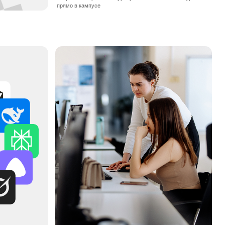
ТРИ СЕМЕСТРА
ПРОХОДИМ СТАЖИРОВКУ
Начинаешь стажироваться и работать над реальными
проектами. За это время сделаешь ещё 15 работ:
инди‑игру, AR‑приложение, VR‑экскурсию, процедурный
уровень, мультиплеерную механику
ОПЛАЧИВАЕМАЯ СТАЖИРОВКА
ФРИЛАНС-ЗАКАЗЫ
ПОРТФОЛИО
15 ПРОЕКТОВ
ПЕРВЫЙ ЗАРАБОТОК
ЭКСКУРСИИ В КОМПАНИИ
Погружаемся в реальные рабочие процессы. Собираемся
на экскурсии в ИT-, дизайн- и маркетинговые компании,