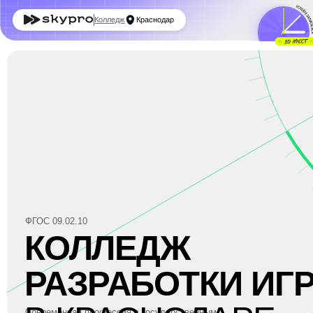
З
Колледж
Краснодар
По 
ФГОС 09.02.10
КОЛЛЕДЖ
РАЗРАБОТКИ
ИГР
В КРАСНОДАРЕ
Современная профессия с государственным
дипломом СПО и реальной практикой