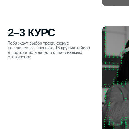
ТРИ СЕМЕСТРА
ПОГРУЖАЕМСЯ В ПР
Определяешься со специали
программирование, 3D и VR
инструменты индустрии — Uni
Blueprints, анимацию, физику
LEVEL DESIGN
3D-МОДЕЛ
ПЛАНИРОВАНИЕ ЗАДАЧ
ОЦ
ДОКУМЕНТАЦИЯ