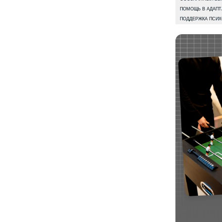
2–3 КУРС
Тебя ждут выбор трека, фокус
на ключевых навыках, 15 крутых кейсов
в портфолио и начало оплачиваемых
стажировок