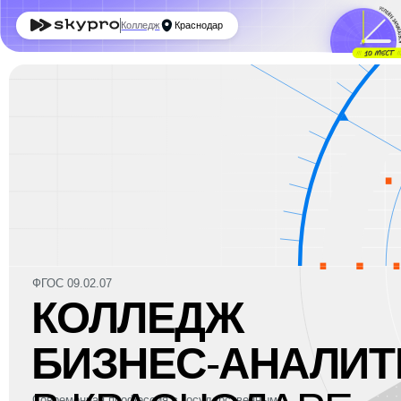
З
Колледж
Краснодар
По 
ФГОС 09.02.07
КОЛЛЕДЖ
БИЗНЕС
‑
АНАЛИТИ
В КРАСНОДАРЕ
Современная профессия с государственным
дипломом СПО и реальной практикой