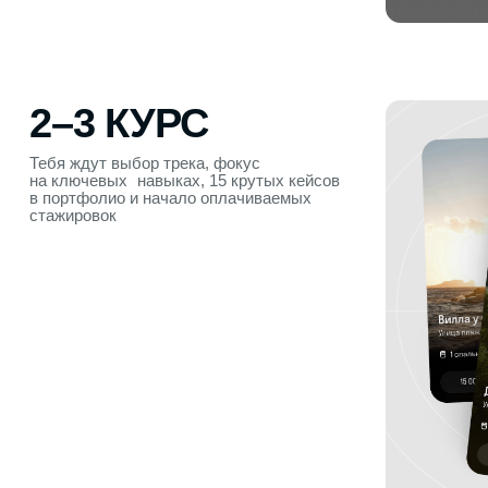
ТРИ СЕМЕСТРА
ПОГРУЖАЕМСЯ В ПР
Определяешься со специал
ключевые инструменты анал
визуализацию данных, метри
A/B
‑
логику, требования и д
SQL
POWER BI
A/B ТЕ
АНАЛИТИКА ДАННЫХ