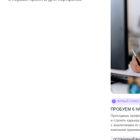
ПЕРВЫЙ СЕМЕСТР
ПРОБУЕМ 6 НАПРАВЛ
Проходишь профориентацию,
и строить карьеру осознан
с аналитиками из бизнеса и 
компании принимают решен
ОСОЗНАННЫЙ ВЫБОР НАПРА
ПОМОЩЬ В АДАПТАЦИИ
К
ПОДДЕРЖКА ПСИХОЛОГА