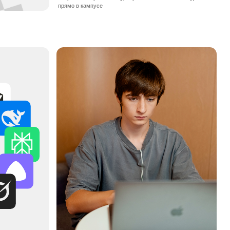
ТРИ СЕМЕСТРА
ПРОХОДИМ СТАЖИРОВКУ
Начинаешь стажироваться и работать над внутренними
и внешними проектами. За это время соберёшь
ещё 15 кейсов: аналитика продаж, продуктовые метрики,
исследование причин падения выручки
ОПЛАЧИВАЕМАЯ СТАЖИРОВКА
ФРИЛАНС-ЗАКАЗЫ
ПОРТФОЛИО
15 ПРОЕКТОВ
ПЕРВЫЙ ЗАРАБОТОК
ЭКСКУРСИИ В КОМПАНИИ
Погружаемся в реальные рабочие процессы. Собираемся
на экскурсии в ИT-, дизайн- и маркетинговые компании,