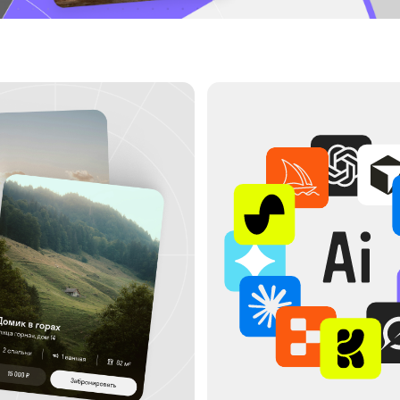
360 ЧАСОВ
ОФЕССИЮ
ВНЕДРЯЕМ НЕЙРОСЕТИ В РАБОТУ
изацией. Осваиваешь
Ускоряем аналитику с помощью ИИ. Открываем блок
итика — SQL, Excel,
про ИИ: учишься ускорять SQL-запросы, собирать отчёты,
ки, когортный анализ,
находить аномалии, формулировать гипотезы. Нейросети
окументацию
помогают автоматизировать рутину
СТЫ
МЕТРИКИ ПРОДУКТА
АВТООТЧЁТЫ
ГЕНЕРАЦИЯ ГИПОТЕЗ
50% УСКОРЕНИЕ РАБОТЫ
ПОИСК АНОМАЛИЙ
SQL С ИИ