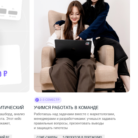
2–3 СЕМЕСТР
УЧИМСЯ РАБОТАТЬ В КОМАНДЕ
Работаешь над задачами вместе с маркетологами,
менеджерами и разработчиками: учишься задавать
правильные вопросы, презентовать выводы
и защищать гипотезы
СОФТ-СКИЛЛЫ
5 ПРОЕКТОВ В ПОРТФОЛИО
НОВЫЕ ДРУЗЬЯ
КОМАНДНАЯ РАБОТА
НАВЫКИ ПРЕЗЕНТАЦИИ
ПУТЕШЕСТВУЕМ ПО ГОРОДАМ И НА ПРИРОДУ
Собираемся вместе для поездок в столицу и другие города,
проводим экскурсии. Выбираемся в лес с палатками,
устраиваем соревнования в верёвочных городках
и организуем визиты в ИТ‑компании
КРУЖКИ И КЛУБЫ ПО ИНТЕРЕСАМ
Шахматный клуб, киноклуб, робототехника, дизайн и другие